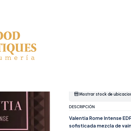
¡APROVECHA NUESTRAS OFERTAS EN TUBBEES ESTE DÍA DEL NIÑO!
DP 100 ML
|
VALENTIA 
ML
Agreg
Cantidad
Agregar a la lista de favor
Mostrar stock de ubicacio
DESCRIPCIÓN
Valentia Rome Intense EDP
sofisticada mezcla de vai