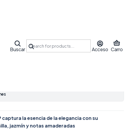
ROME INTENSE EDP 100
Buscar
Acceso
Carro
ar al Carro
Comprar ahora
itos
nes
 captura la esencia de la elegancia con su
nilla, jazmín y notas amaderadas