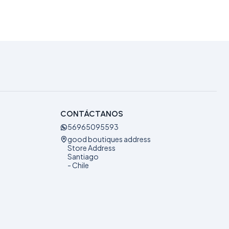
CONTÁCTANOS
56965095593
good boutiques address
Store Address
Santiago
- Chile