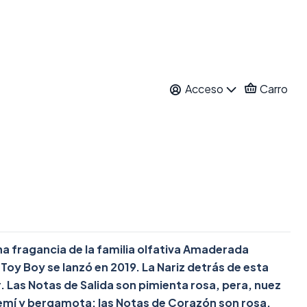
DP 100 ML
Acceso
Carro
ar al Carro
Comprar ahora
itos
nes
a fragancia de la familia olfativa Amaderada
oy Boy se lanzó en 2019. La Nariz detrás de esta
. Las Notas de Salida son pimienta rosa, pera, nuez
emí y bergamota; las Notas de Corazón son rosa,