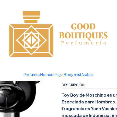
¡APROVECHA NUESTRAS OFERTAS EN TUBBEES ESTE DÍA DEL NIÑO!
|
TOY BOY E
Agreg
Cantidad
Agregar a la lista de favor
Mostrar stock de ubicacio
Perfumes
Hombre
Mujer
Body mist
Arabes
DESCRIPCIÓN
Toy Boy de Moschino es un
Especiada para Hombres. T
fragrancia es Yann Vasnier
moscada de Indonesia, el