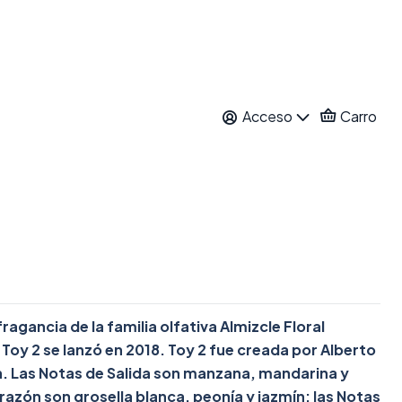
CHINO EDP 100 ML
Acceso
Carro
ar al Carro
Comprar ahora
itos
nes
ragancia de la familia olfativa Almizcle Floral
oy 2 se lanzó en 2018. Toy 2 fue creada por Alberto
in. Las Notas de Salida son manzana, mandarina y
azón son grosella blanca, peonía y jazmín; las Notas