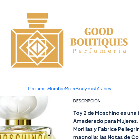
¡APROVECHA NUESTRAS OFERTAS EN TUBBEES ESTE DÍA DEL NIÑO!
|
TOY 2 MOS
Agreg
Cantidad
Agregar a la lista de favor
Mostrar stock de ubicacio
Perfumes
Hombre
Mujer
Body mist
Arabes
DESCRIPCIÓN
Toy 2 de Moschino es una f
Amaderado para Mujeres. T
Morillas y Fabrice Pellegr
magnolia; las Notas de Cor