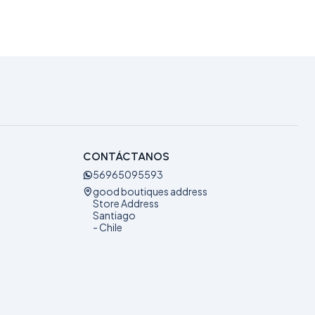
CONTÁCTANOS
56965095593
good boutiques address
Store Address
Santiago
- Chile