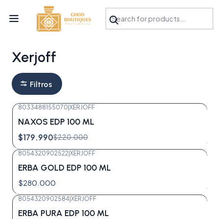
¡APROVECHA NUESTRAS OFERTAS EN TUBBEES ESTE DÍA DEL NIÑO!
Inicio
Perfumes
Xerjoff
Xerjoff
Filtros
8033488155070
|
XERJOFF
-18%
OFF
NAXOS EDP 100 ML
$179.990
$220.000
8054320902522
|
XERJOFF
ERBA GOLD EDP 100 ML
$280.000
8054320902584
|
XERJOFF
-13%
OFF
ERBA PURA EDP 100 ML