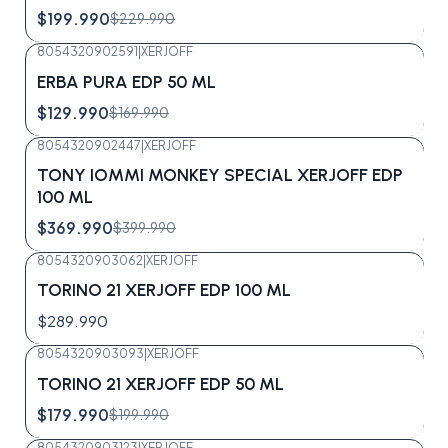
$199.990
$229.990
8054320902591
|
XERJOFF
-24%
OFF
ERBA PURA EDP 50 ML
$129.990
$169.990
8054320902447
|
XERJOFF
-8%
OFF
TONY IOMMI MONKEY SPECIAL XERJOFF EDP
Agotado
100 ML
$369.990
$399.990
8054320903062
|
XERJOFF
Agotado
TORINO 21 XERJOFF EDP 100 ML
$289.990
8054320903093
|
XERJOFF
-10%
OFF
TORINO 21 XERJOFF EDP 50 ML
Agotado
$179.990
$199.990
8054320903123
|
XERJOFF