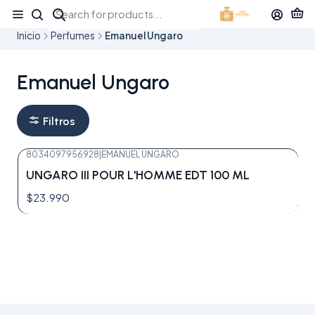
¡APROVECHA NUESTRAS OFERTAS EN TUBBEES ESTE DÍA DEL NIÑO!
Inicio
Perfumes
Emanuel Ungaro
Emanuel Ungaro
Filtros
8034097956928
|
EMANUEL UNGARO
UNGARO III POUR L'HOMME EDT 100 ML
$23.990