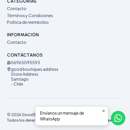
CATEGORÍAS
Contacto
Términos y Condiciones
Politica de reembolso
INFORMACIÓN
Contacto
CONTÁCTANOS
56965095593
good boutiques address
Store Address
Santiago
- Chile
Envíanos un mensaje de
2026 Good Boutiques.
WhatsApp
Todos los derechos reservados.
Desarrollado por Jumpseller
.