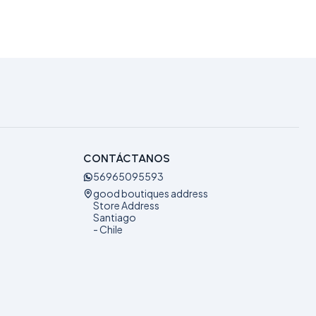
CONTÁCTANOS
56965095593
good boutiques address
Store Address
Santiago
- Chile