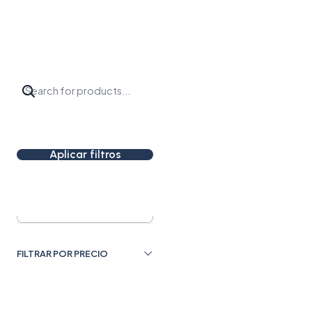
Inicio
Perfumes
Animal
Animal
Filtrar Productos
0-0 de 0 productos
Aplicar filtros
Puedes probar bu
ORDENAR POR
FILTRAR POR PRECIO