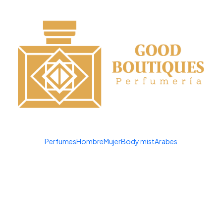
¡APROVECHA NUESTRAS OFERTAS EN TUBBEES ESTE DÍA DEL NIÑO!
Todavía no hay productos disponi
scando en otras categorías, cambiar los filtros o usar la ba
Perfumes
Hombre
Mujer
Body mist
Arabes