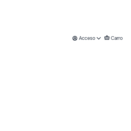
Acceso
Carro
bles aquí
rra de búsqueda para encontrar otros productos.