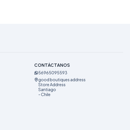
CONTÁCTANOS
56965095593
good boutiques address
Store Address
Santiago
- Chile