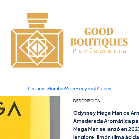
¡APROVECHA NUESTRAS OFERTAS EN TUBBEES ESTE DÍA DEL NIÑO!
|
ODYSSEY M
Agreg
Cantidad
Agregar a la lista de favor
Mostrar stock de ubicacio
Perfumes
Hombre
Mujer
Body mist
Arabes
DESCRIPCIÓN
Odyssey Mega Man de Armaf
Amaderada Aromática par
Mega Man se lanzó en 2023
jengibre, limón (lima ácid