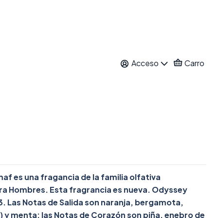
EGA EDP 100 ML
Acceso
Carro
ar al Carro
Comprar ahora
itos
nes
 es una fragancia de la familia olfativa
a Hombres. Esta fragrancia es nueva. Odyssey
. Las Notas de Salida son naranja, bergamota,
a) y menta; las Notas de Corazón son piña, enebro de