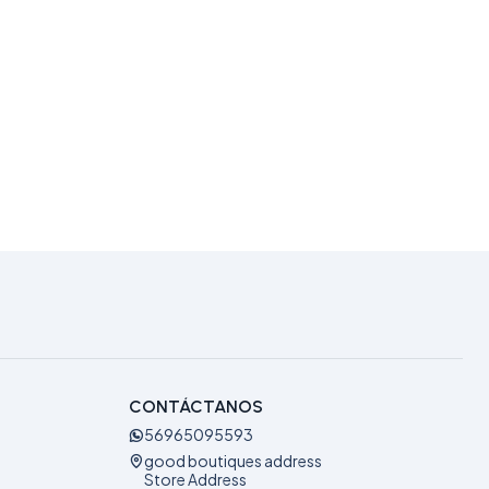
CONTÁCTANOS
56965095593
good boutiques address
Store Address