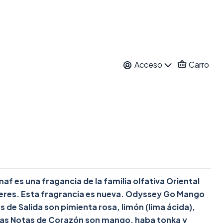
 Mango EDP 100 ML
Acceso
Carro
ar al Carro
Comprar ahora
itos
nes
 es una fragancia de la familia olfativa Oriental
jeres. Esta fragrancia es nueva. Odyssey Go Mango
s de Salida son pimienta rosa, limón (lima ácida),
; las Notas de Corazón son mango, haba tonka y