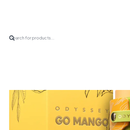
Inicio
Perfumes
Armaf
Odyssey Go Mango EDP 100 ML