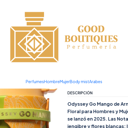
¡APROVECHA NUESTRAS OFERTAS EN TUBBEES ESTE DÍA DEL NIÑO!
|
Odyssey Go
Agreg
Cantidad
Agregar a la lista de favor
Mostrar stock de ubicacio
Perfumes
Hombre
Mujer
Body mist
Arabes
DESCRIPCIÓN
Odyssey Go Mango de Armaf
Floral para Hombres y Mu
se lanzó en 2025. Las Nota
jengibre y flores blancas