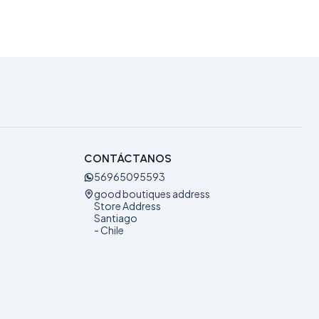
CONTÁCTANOS
56965095593
good boutiques address
Store Address
Santiago
- Chile