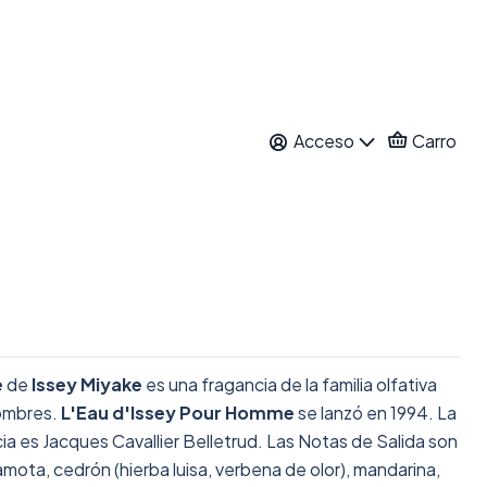
SSEY POUR HOMME EDT
Acceso
Carro
itos
nes
e
de
Issey Miyake
es una fragancia de la familia olfativa
ombres.
L'Eau d'Issey Pour Homme
se lanzó en 1994. La
ia es Jacques Cavallier Belletrud. Las Notas de Salida son
gamota, cedrón (hierba luisa, verbena de olor), mandarina,