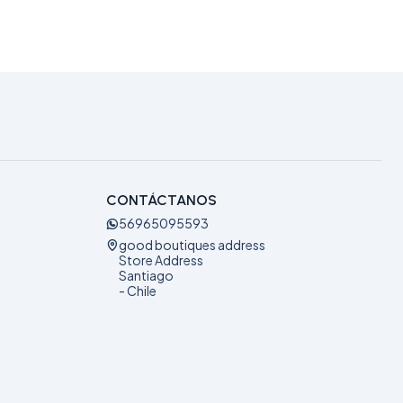
CONTÁCTANOS
56965095593
good boutiques address
Store Address
Santiago
- Chile