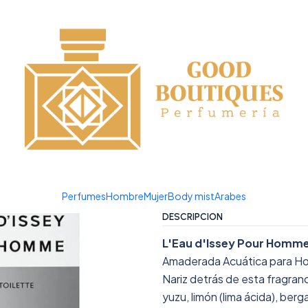
¡APROVECHA NUESTRAS OFERTAS EN TUBBEES ESTE DÍA DEL NIÑO!
T 125 ML
|
L'EAU D'I
125 ML
Agregar a la lista de favor
Mostrar stock de ubicacio
Perfumes
Hombre
Mujer
Body mist
Arabes
DESCRIPCIÓN
L'Eau d'Issey Pour Homm
Amaderada Acuática para H
Nariz detrás de esta fragranc
yuzu, limón (lima ácida), ber