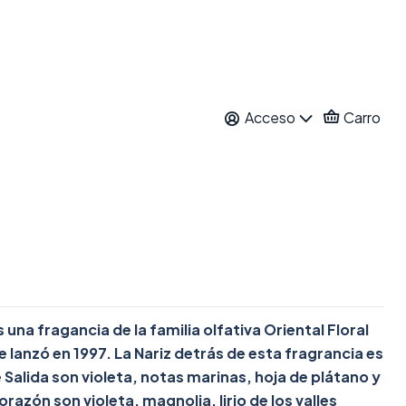
N WOMAN EDT 200 ML
Acceso
Carro
ar al Carro
Comprar ahora
itos
nes
una fragancia de la familia olfativa Oriental Floral
 lanzó en 1997. La Nariz detrás de esta fragrancia es
Salida son violeta, notas marinas, hoja de plátano y
orazón son violeta, magnolia, lirio de los valles