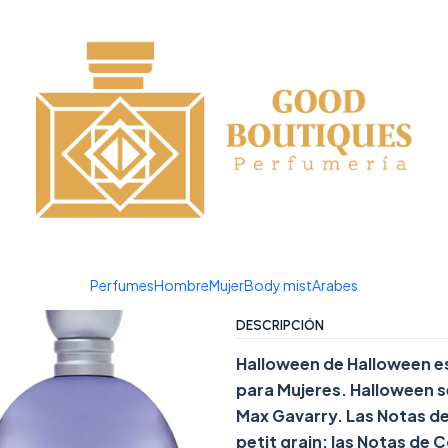
¡APROVECHA NUESTRAS OFERTAS EN TUBBEES ESTE DÍA DEL NIÑO!
00 ML
|
HALLOWEE
Agreg
Cantidad
Agregar a la lista de favor
Mostrar stock de ubicacio
Perfumes
Hombre
Mujer
Body mist
Arabes
DESCRIPCIÓN
Halloween de Halloween es 
para Mujeres. Halloween se
Max Gavarry. Las Notas de 
petit grain; las Notas de C