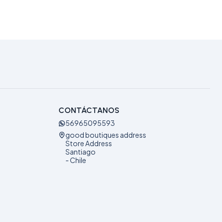
CONTÁCTANOS
56965095593
good boutiques address
Store Address
Santiago
- Chile