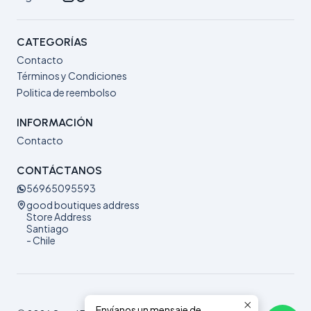
CATEGORÍAS
Contacto
Términos y Condiciones
Politica de reembolso
INFORMACIÓN
Contacto
CONTÁCTANOS
56965095593
good boutiques address
Store Address
Santiago
- Chile
Envíanos un mensaje de