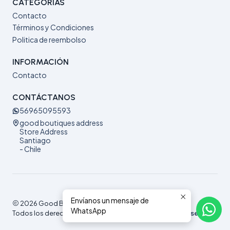
CATEGORÍAS
Contacto
Términos y Condiciones
Politica de reembolso
INFORMACIÓN
Contacto
CONTÁCTANOS
56965095593
good boutiques address
Store Address
Santiago
- Chile
Envíanos un mensaje de
2026 Good Boutiques.
WhatsApp
Todos los derechos reservados.
Desarrollado por Jumpseller
.