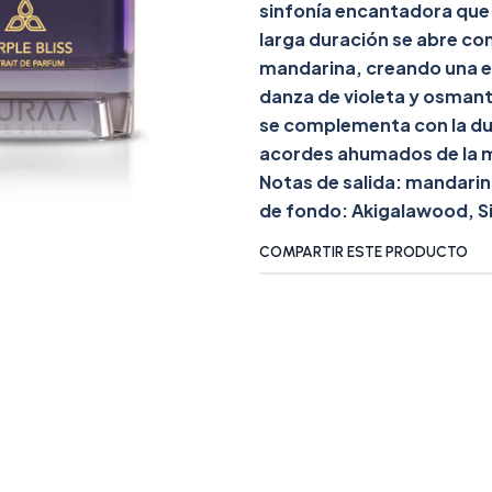
sinfonía encantadora que 
larga duración se abre con
mandarina, creando una en
danza de violeta y osmant
se complementa con la dul
acordes ahumados de la m
Notas de salida: mandari
de fondo: Akigalawood, S
COMPARTIR ESTE PRODUCTO