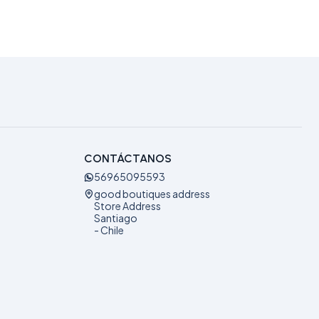
CONTÁCTANOS
56965095593
good boutiques address
Store Address
Santiago
- Chile