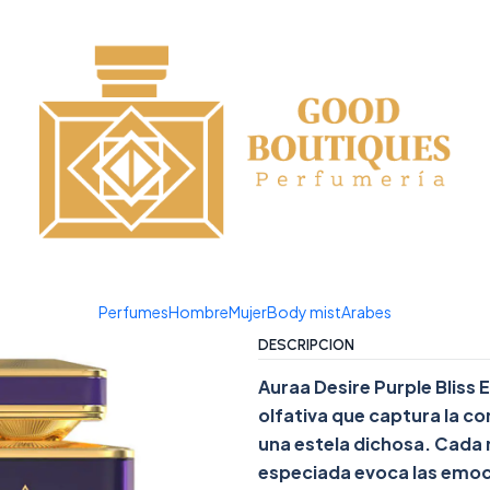
¡APROVECHA NUESTRAS OFERTAS EN TUBBEES ESTE DÍA DEL NIÑO!
XTRAIT DE PARFUM 100 ML
|
AURAA DESI
EXTRAIT D
Agregar a la lista de favor
Mostrar stock de ubicacio
Perfumes
Hombre
Mujer
Body mist
Arabes
DESCRIPCIÓN
Auraa Desire Purple Bliss 
olfativa que captura la c
una estela dichosa. Cada 
especiada evoca las emoci