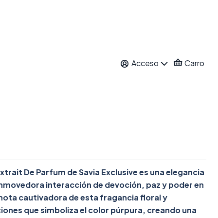
RE PURPLE BLISS
Acceso
Carro
E PARFUM 100 ML
itos
nes
Extrait De Parfum de Savia Exclusive es una elegancia
onmovedora interacción de devoción, paz y poder en
nota cautivadora de esta fragancia floral y
ones que simboliza el color púrpura, creando una