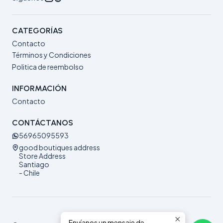
CATEGORÍAS
Contacto
Términos y Condiciones
Politica de reembolso
INFORMACIÓN
Contacto
CONTÁCTANOS
56965095593
good boutiques address
Store Address
Santiago
- Chile
Envíanos un mensaje de